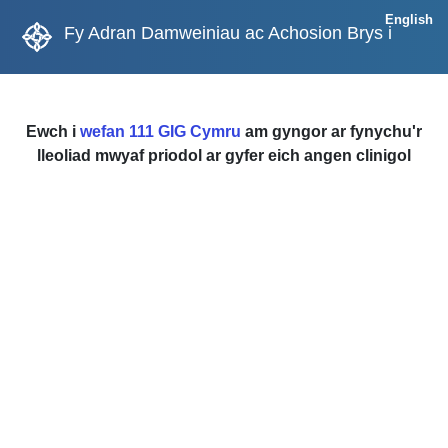
English
Fy Adran Damweiniau ac Achosion Brys i
Ewch i
wefan 111 GIG Cymru
am gyngor ar fynychu'r
lleoliad mwyaf priodol ar gyfer eich angen clinigol