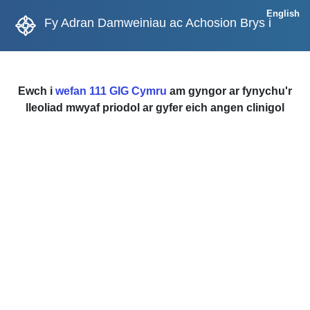
English
Fy Adran Damweiniau ac Achosion Brys i
Ewch i
wefan 111 GIG Cymru
am gyngor ar fynychu'r
lleoliad mwyaf priodol ar gyfer eich angen clinigol