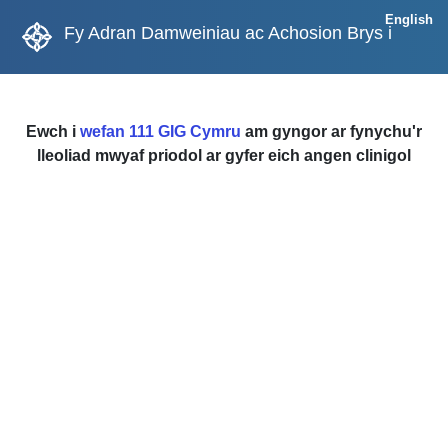
English
Fy Adran Damweiniau ac Achosion Brys i
Ewch i
wefan 111 GIG Cymru
am gyngor ar fynychu'r
lleoliad mwyaf priodol ar gyfer eich angen clinigol